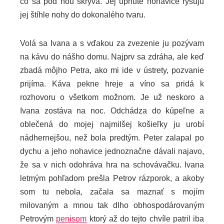
čo sa pod ňou skrýva. Jej upnuté nohavice rysujú
jej štíhle nohy do dokonalého tvaru.
Volá sa Ivana a s vďakou za zvezenie ju pozývam
na kávu do nášho domu. Najprv sa zdráha, ale keď
zbadá môjho Petra, ako mi ide v ústrety, pozvanie
prijíma. Káva pekne hreje a víno sa pridá k
rozhovoru o všetkom možnom. Je už neskoro a
Ivana zostáva na noc. Odchádza do kúpeľne a
oblečená do mojej najmilšej košieľky ju urobí
nádhernejšou, než bola predtým. Peter zalapal po
dychu a jeho nohavice jednoznačne dávali najavo,
že sa v nich odohráva hra na schovávačku. Ivana
letmým pohľadom prešla Petrov rázporok, a akoby
som tu nebola, začala sa maznať s mojím
milovaným a mnou tak dlho obhospodárovaným
Petrovým
penisom
ktorý až do tejto chvíle patril iba