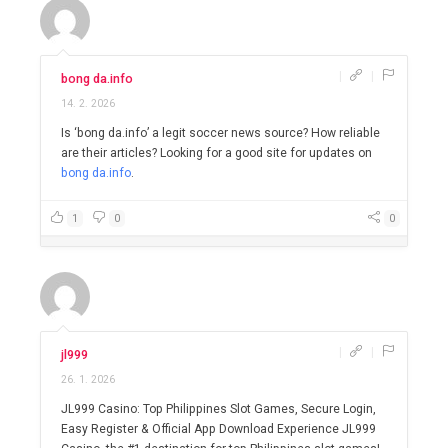
|
|
bong da.info
14. 2. 2026
Is ‘bong da.info’ a legit soccer news source? How reliable
are their articles? Looking for a good site for updates on
bong da.info
.
1
0
0
|
|
jl999
26. 1. 2026
JL999 Casino: Top Philippines Slot Games, Secure Login,
Easy Register & Official App Download Experience JL999