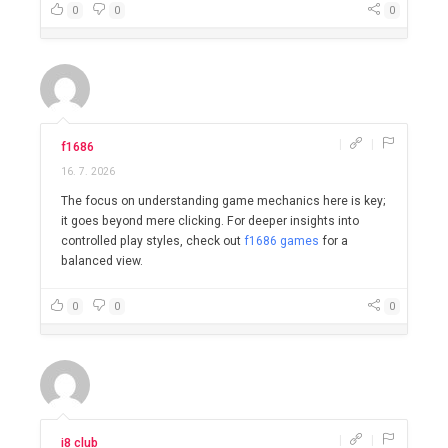
0
0
0
|
|
f1686
16. 7. 2026
The focus on understanding game mechanics here is key;
it goes beyond mere clicking. For deeper insights into
controlled play styles, check out
f1686 games
for a
balanced view.
0
0
0
|
|
i8 club