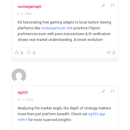
|
|
nustargameph
5. 6. 2026
It’s fascinating how gaming adapts to local tastes! Seeing
platforms like
nustargame ph slot
prioritize Filipino
preferences-even with peso transactions & ID verification-
shows real market understanding. A smart evolution!
0
0
0
|
|
eg333
21. 5. 2026
Analyzing the market angle, the depth of strategy matters
more than just platform breadth. Check out
eg333 app
ক্যাসিনো
for more nuanced insights.