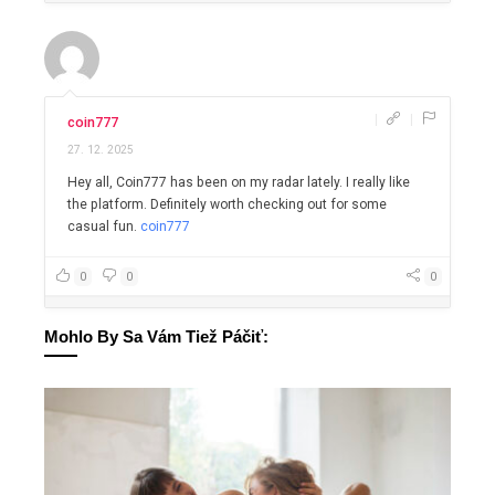
|
|
coin777
27. 12. 2025
Hey all, Coin777 has been on my radar lately. I really like
the platform. Definitely worth checking out for some
casual fun.
coin777
0
0
0
Mohlo By Sa Vám Tiež Páčiť: