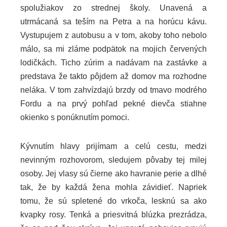
spolužiakov zo strednej školy. Unavená a
utrmácaná sa teším na Petra a na horúcu kávu.
Vystupujem z autobusu a v tom, akoby toho nebolo
málo, sa mi zláme podpätok na mojich červených
lodičkách. Ticho zúrim a nadávam na zastávke a
predstava že takto pôjdem až domov ma rozhodne
neláka. V tom zahvízdajú brzdy od tmavo modrého
Fordu a na prvý pohľad pekné dievča stiahne
okienko s ponúknutím pomoci.
Kývnutím hlavy prijímam a celú cestu, medzi
nevinným rozhovorom, sledujem pôvaby tej milej
osoby. Jej vlasy sú čierne ako havranie perie a dlhé
tak, že by každá žena mohla závidieť. Napriek
tomu, že sú spletené do vrkoča, lesknú sa ako
kvapky rosy. Tenká a priesvitná blúzka prezrádza,