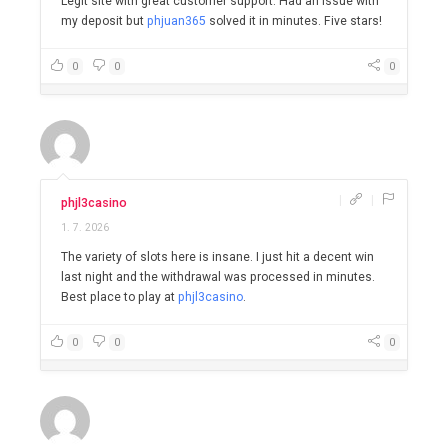
Legit site with great customer support. Had an issue with
my deposit but
phjuan365
solved it in minutes. Five stars!
0
0
0
|
|
phjl3casino
1. 7. 2026
The variety of slots here is insane. I just hit a decent win
last night and the withdrawal was processed in minutes.
Best place to play at
phjl3casino
.
0
0
0