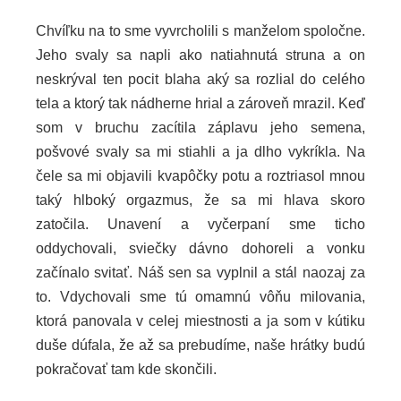
Chvíľku na to sme vyvrcholili s manželom spoločne.
Jeho svaly sa napli ako natiahnutá struna a on
neskrýval ten pocit blaha aký sa rozlial do celého
tela a ktorý tak nádherne hrial a zároveň mrazil. Keď
som v bruchu zacítila záplavu jeho semena,
pošvové svaly sa mi stiahli a ja dlho vykríkla. Na
čele sa mi objavili kvapôčky potu a roztriasol mnou
taký hlboký orgazmus, že sa mi hlava skoro
zatočila. Unavení a vyčerpaní sme ticho
oddychovali, sviečky dávno dohoreli a vonku
začínalo svitať. Náš sen sa vyplnil a stál naozaj za
to. Vdychovali sme tú omamnú vôňu milovania,
ktorá panovala v celej miestnosti a ja som v kútiku
duše dúfala, že až sa prebudíme, naše hrátky budú
pokračovať tam kde skončili.