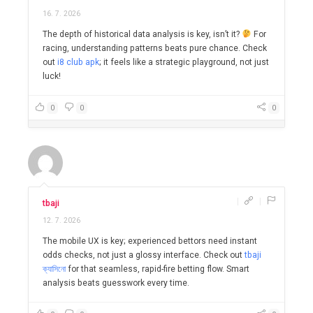
16. 7. 2026
The depth of historical data analysis is key, isn’t it?
For
racing, understanding patterns beats pure chance. Check
out
i8 club apk
; it feels like a strategic playground, not just
luck!
0
0
0
|
|
tbaji
12. 7. 2026
The mobile UX is key; experienced bettors need instant
odds checks, not just a glossy interface. Check out
tbaji
ক্যাসিনো
for that seamless, rapid-fire betting flow. Smart
analysis beats guesswork every time.