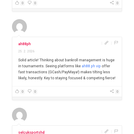
0
0
0
|
|
ah88ph
25. 2. 2026
Solid article! Thinking about bankroll management is huge
in tournaments. Seeing platforms like
ah88 ph vip
offer
fast transactions (GCash/PayMaya!) makes tilting less
likely, honestly. Key to staying focused & competing fierce!
0
0
0
|
|
selçuksportshd