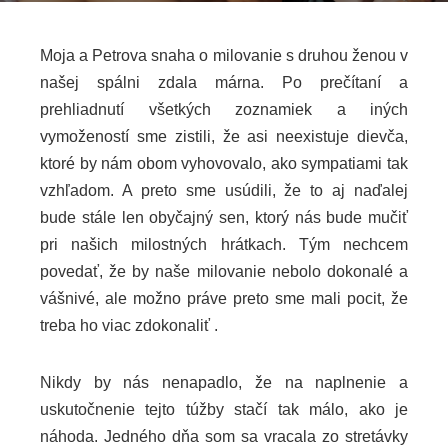
Moja a Petrova snaha o milovanie s druhou ženou v
našej spálni zdala márna. Po prečítaní a
ebook
prehliadnutí všetkých zoznamiek a iných
vymožeností sme zistili, že asi neexistuje dievča,
ter
ktoré by nám obom vyhovovalo, ako sympatiami tak
vzhľadom. A preto sme usúdili, že to aj naďalej
edIn
bude stále len obyčajný sen, ktorý nás bude mučiť
pri našich milostných hrátkach. Tým nechcem
erest
povedať, že by naše milovanie nebolo dokonalé a
vášnivé, ale možno práve preto sme mali pocit, že
mbleupon
treba ho viac zdokonaliť .
l
Nikdy by nás nenapadlo, že na naplnenie a
uskutočnenie tejto túžby stačí tak málo, ako je
náhoda. Jedného dňa som sa vracala zo stretávky