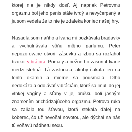
ktorej nie je nikdy dosť. Aj napriek Petrovmu
orgazmu bol jeho penis stále tvrdý a nevyčerpaný a
ja som vedela že to nie je zďaleka koniec našej hry.
Nasadla som naňho a Ivana mi bozkávala bradavky
a vychutnávala vôňu môjho parfumu. Peter
nepozorovane otvoril zásuvku a izbou sa rozľahol
bzukot
vibrátora
. Pomaly a nežne ho zasunul Ivane
medzi stehná. Tá zastonala, akoby čakala len na
tento okamih a mierne sa pousmiala. Dlho
nedokázala odolávať vibráciám, ktoré sa linuli do jej
vlhkej vagíny a sťahy v jej brušku boli jasným
znamením prichádzajúceho orgazmu. Petrova ruka
sa zaliala tou šťavou, ktorá stekala ďalej na
koberec, čo už nevoňal novotou, ale dýchal na nás
tú voňavú nádheru sexu.