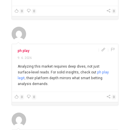
0
0
0
|
|
ph play
9. 6. 2026
Analyzing this market requires deep dives, not just
surface-level reads. For solid insights, check out
ph play
legit
; their platform depth mirrors what smart betting
analysis demands.
0
0
0