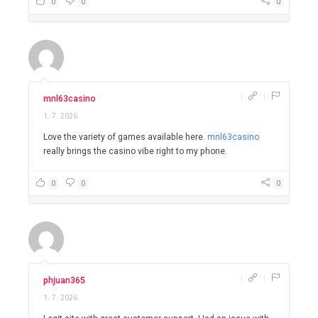
0
0
0
|
|
mnl63casino
1. 7. 2026
Love the variety of games available here.
mnl63casino
really brings the casino vibe right to my phone.
0
0
0
|
|
phjuan365
1. 7. 2026