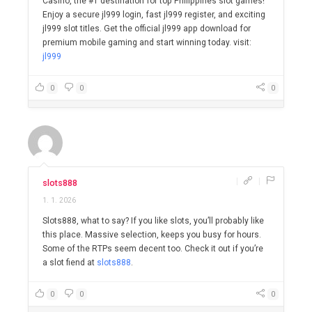
Casino, the #1 destination for top Philippines slot games!
Enjoy a secure jl999 login, fast jl999 register, and exciting
jl999 slot titles. Get the official jl999 app download for
premium mobile gaming and start winning today. visit:
jl999
0
0
0
|
|
slots888
1. 1. 2026
Slots888, what to say? If you like slots, you’ll probably like
this place. Massive selection, keeps you busy for hours.
Some of the RTPs seem decent too. Check it out if you’re
a slot fiend at
slots888
.
0
0
0