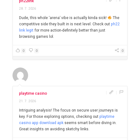
ph22link
28. 7. 2026
Dude, this whole ‘arena’ vibe is actually kinda sick!
The
competitive side they built in is next level. Check out
ph22
link legit
for more action-definitely better than just
browsing games lol.
0
0
0
|
|
playtime casino
21. 7. 2026
Intriguing analysis! The focus on secure user journeys is
key. For those exploring options, checking out
playtime
casino app download apk
seems smart before diving in.
Great insights on avoiding sketchy links.