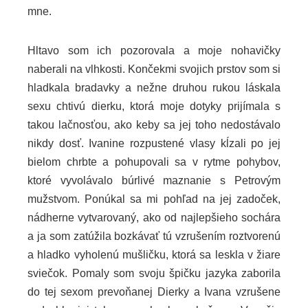
mne.
Hltavo som ich pozorovala a moje nohavičky
naberali na vlhkosti. Končekmi svojich prstov som si
hladkala bradavky a nežne druhou rukou láskala
sexu chtivú dierku, ktorá moje dotyky prijímala s
takou lačnosťou, ako keby sa jej toho nedostávalo
nikdy dosť. Ivanine rozpustené vlasy kĺzali po jej
bielom chrbte a pohupovali sa v rytme pohybov,
ktoré vyvolávalo búrlivé maznanie s Petrovým
mužstvom. Ponúkal sa mi pohľad na jej zadoček,
nádherne vytvarovaný, ako od najlepšieho sochára
a ja som zatúžila bozkávať tú vzrušením roztvorenú
a hladko vyholenú mušličku, ktorá sa leskla v žiare
sviečok. Pomaly som svoju špičku jazyka zaborila
do tej sexom prevoňanej Dierky a Ivana vzrušene