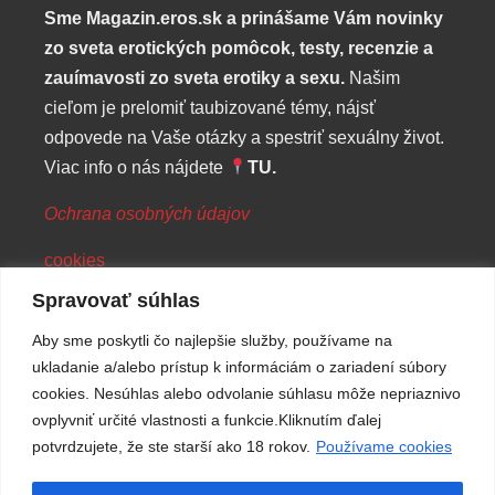
Sme Magazin.eros.sk
a prinášame Vám novinky
zo sveta erotických pomôcok, testy, recenzie a
zauímavosti zo sveta erotiky a sexu.
Našim
cieľom je prelomiť taubizované témy, nájsť
odpovede na Vaše otázky a spestriť sexuálny život.
Viac info o nás nájdete
TU
.
Ochrana osobných údajov
cookies
Spravovať súhlas
ESHOP
Aby sme poskytli čo najlepšie služby, používame na
ukladanie a/alebo prístup k informáciám o zariadení súbory
>>
VIBRÁTORY
cookies. Nesúhlas alebo odvolanie súhlasu môže nepriaznivo
>>
MASTURBÁTORY
ovplyvniť určité vlastnosti a funkcie.Kliknutím ďalej
>>
ANÁLNE POMÔCKY
potvrdzujete, že ste starší ako 18 rokov.
Používame cookies
>>
BDSM