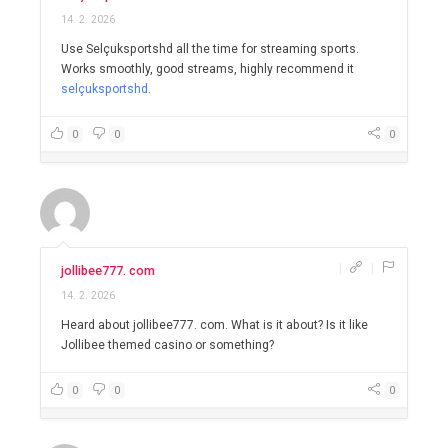
14. 2. 2026
Use Selçuksportshd all the time for streaming sports.
Works smoothly, good streams, highly recommend it
selçuksportshd
.
0
0
0
|
|
jollibee777. com
14. 2. 2026
Heard about jollibee777. com. What is it about? Is it like
Jollibee themed casino or something?
0
0
0