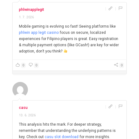
|
|
phlwinapplegit
1. 7. 2026
Mobile gaming is evolving so fast! Seeing platforms like
phlwin app legit casino
focus on secure, localized
experiences for Filipino players is great. Easy registration
& multiple payment options (like GCash!) are key for wider
adoption, don’t you think?
0
0
0
|
|
casu
13. 6. 2026
This analysis hits the mark. For deeper strategy,
remember that understanding the underlying patterns is
key. Check out
casu slot download
for more insights.