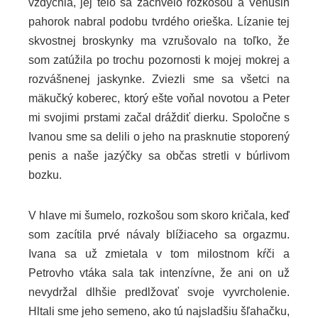
vzdychla, jej telo sa zachvelo rozkošou a Venušin
pahorok nabral podobu tvrdého orieška. Lízanie tej
skvostnej broskynky ma vzrušovalo na toľko, že
som zatúžila po trochu pozornosti k mojej mokrej a
rozvášnenej jaskynke. Zviezli sme sa všetci na
mäkučký koberec, ktorý ešte voňal novotou a Peter
mi svojimi prstami začal dráždiť dierku. Spoločne s
Ivanou sme sa delili o jeho na prasknutie stoporený
penis a naše jazýčky sa občas stretli v búrlivom
bozku.
V hlave mi šumelo, rozkošou som skoro kričala, keď
som zacítila prvé návaly blížiaceho sa orgazmu.
Ivana sa už zmietala v tom milostnom kŕči a
Petrovho vtáka sala tak intenzívne, že ani on už
nevydržal dlhšie predlžovať svoje vyvrcholenie.
Hltali sme jeho semeno, ako tú najsladšiu šľahačku,