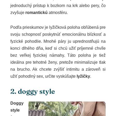
jednoduchý prístup k bozkom na krk alebo pery, čo
zvyšuje
romantickú
atmosféru.
Podľa prieskumov je lyžičková poloha obľúbená pre
svoju schopnosť poskytnúť emocionálnu blízkosť a
fyzické pohodlie. Mnohé páry ju uprednostňujú na
konci dlhého dňa, keď si chcú užiť príjemné chvíle
bez veľkej fyzickej námahy. Táto poloha je tiež
ideálna pre tehotné ženy, pretože minimalizuje tlak
na brucho. Ak chcete zvýšiť intimitu a zároveň si
užiť pohodlný sex, určite vyskúšajte
lyžičky
.
2. doggy style
Doggy
style