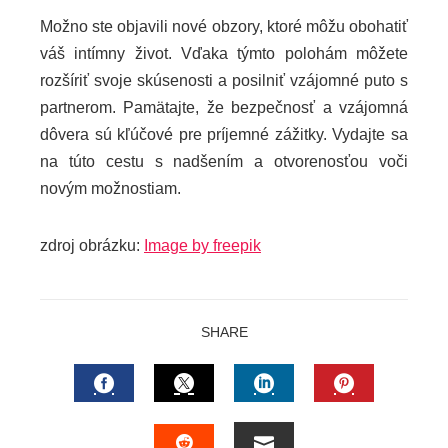
Možno ste objavili nové obzory, ktoré môžu obohatiť
váš intímny život. Vďaka týmto polohám môžete
rozšíriť svoje skúsenosti a posilniť vzájomné puto s
partnerom. Pamätajte, že bezpečnosť a vzájomná
dôvera sú kľúčové pre príjemné zážitky. Vydajte sa
na túto cestu s nadšením a otvorenosťou voči
novým možnostiam.
zdroj obrázku:
Image by freepik
SHARE
FACEBOOK
TWITTER
LINKEDIN
PINTERES