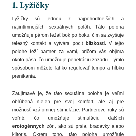
1. Lyžičky
Lyžičky sú jednou z najpohodlnejších a
najintímnejších sexuálnych polôh. Táto poloha
umožňuje párom ležať bok po boku, čím sa zvyšuje
telesný kontakt a vytvára pocit
blízkosti
. V tejto
polohe leží partner za vami, pričom vás objíma
okolo pása, čo umožňuje penetráciu zozadu. Týmto
spôsobom môžete ľahko regulovať tempo a hĺbku
prenikania.
Zaujímavé je, že táto sexuálna poloha je veľmi
obľúbená nielen pre svoj komfort, ale aj pre
možnosť vzájomnej stimulácie. Partnerove ruky sú
voľné, čo umožňuje stimuláciu ďalších
erotogénnych
zón, ako sú prsia, bradavky alebo
klitoris. Okrem toho, táto poloha umožňuje