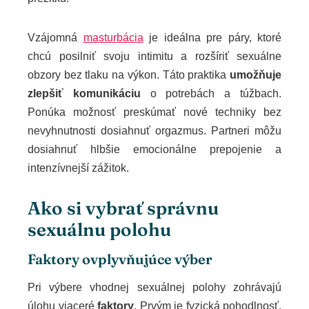
Vzájomná
masturbácia
je ideálna pre páry, ktoré
chcú posilniť svoju intimitu a rozšíriť sexuálne
obzory bez tlaku na výkon. Táto praktika
umožňuje
zlepšiť komunikáciu
o potrebách a túžbach.
Ponúka možnosť preskúmať nové techniky bez
nevyhnutnosti dosiahnuť orgazmus. Partneri môžu
dosiahnuť hlbšie emocionálne prepojenie a
intenzívnejší zážitok.
Ako si vybrať správnu
sexuálnu polohu
Faktory ovplyvňujúce výber
Pri výbere vhodnej sexuálnej polohy zohrávajú
úlohu viaceré
faktory
. Prvým je fyzická pohodlnosť,