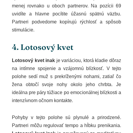
menej rovnako u oboch partnerov. Na pozícii 69
uvidíte a hlavne pocítite úžasnú spätnú väzbu.
Partneri podvedome kopírujú rýchlosť a spôsob
stimulácie.
4. Lotosový kvet
Lotosový kvet inak
je variáciou, ktorá kladie dôraz
na intímne spojenie a vzájomnú blízkosť. V tejto
polohe sedí muž s prekríženými nohami, zatiaľ čo
žena obtočí svoje nohy okolo jeho chrbta. Je
ideálna pre páry túžiace po emocionálnej blízkosti a
intenzívnom očnom kontakte.
Pohyby v tejto polohe sú plynulé a prirodzené.
Partneri môžu regulovať tempo a hĺbku prenikania.