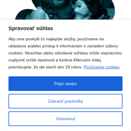
Spravovať súhlas
Aby sme poskytli čo najlepšie služby, používame na
ukladanie a/alebo prístup k informáciám o zariadení súbory
cookies. Nesúhlas alebo odvolanie súhlasu môže nepriaznivo
ovplyvniť určité vlastnosti a funkcie.Kliknutím ďalej
potvrdzujete, že ste starší ako 18 rokov.
Používame cookies
EROTICKÉ HRY: AKO OŽIVIŤ VZŤAH A
ZAŽIŤ VIAC ROZKOŠE (SPRIEVODCA
Prijať všetko
2025)
Michal
10. 7. 2025
Zobraziť predvoľby
Odmietnuť