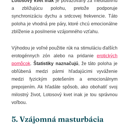
Lotosový kvet inak
je považovaný za meditatívnu
a zbližujúcu polohu, pretože podporuje
synchronizáciu dychu a srdcovej frekvencie. Táto
poloha je vhodná pre páry, ktoré chcú emocionálne
zblíženie a posilnenie vzájomného vzťahu.
Výhodou je voľné použitie rúk na stimuláciu ďalších
erotogénnych zón alebo na pridanie
erotických
pomôcok
.
Štatistiky naznačujú
, že táto poloha je
obľúbená medzi pármi hľadajúcimi vyváženie
medzi fyzickým potešením a emocionálnym
prepojením. Ak hľadáte spôsob, ako obohatiť svoj
milostný život, Lotosový kvet inak je tou správnou
voľbou.
5. Vzájomná masturbácia