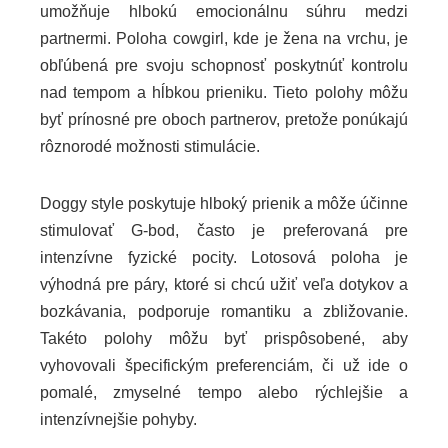
umožňuje hlbokú emocionálnu súhru medzi
partnermi. Poloha cowgirl, kde je žena na vrchu, je
obľúbená pre svoju schopnosť poskytnúť kontrolu
nad tempom a hĺbkou prieniku. Tieto polohy môžu
byť prínosné pre oboch partnerov, pretože ponúkajú
rôznorodé možnosti stimulácie.
Doggy style poskytuje hlboký prienik a môže účinne
stimulovať G-bod, často je preferovaná pre
intenzívne fyzické pocity. Lotosová poloha je
výhodná pre páry, ktoré si chcú užiť veľa dotykov a
bozkávania, podporuje romantiku a zbližovanie.
Takéto polohy môžu byť prispôsobené, aby
vyhovovali špecifickým preferenciám, či už ide o
pomalé, zmyselné tempo alebo rýchlejšie a
intenzívnejšie pohyby.