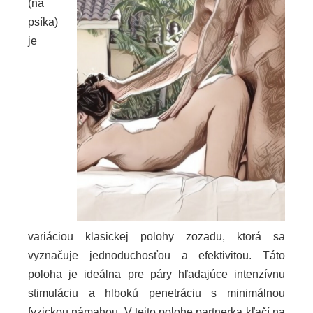
(na
psíka)
je
variáciou klasickej polohy zozadu, ktorá sa
vyznačuje jednoduchosťou a efektivitou. Táto
poloha je ideálna pre páry hľadajúce intenzívnu
stimuláciu a hlbokú penetráciu s minimálnou
fyzickou námahou. V tejto polohe partnerka kľačí na