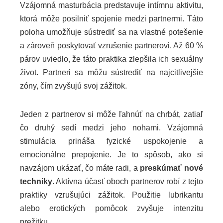
Vzájomná masturbácia predstavuje intímnu aktivitu,
ktorá môže posilniť spojenie medzi partnermi. Táto
poloha umožňuje sústrediť sa na vlastné potešenie
a zároveň poskytovať vzrušenie partnerovi. Až 60 %
párov uviedlo, že táto praktika zlepšila ich sexuálny
život. Partneri sa môžu sústrediť na najcitlivejšie
zóny, čím zvyšujú svoj zážitok.
Jeden z partnerov si môže ľahnúť na chrbát, zatiaľ
čo druhý sedí medzi jeho nohami. Vzájomná
stimulácia prináša fyzické uspokojenie a
emocionálne prepojenie. Je to spôsob, ako si
navzájom ukázať, čo máte radi, a
preskúmať nové
techniky
. Aktívna účasť oboch partnerov robí z tejto
praktiky vzrušujúci zážitok. Použitie lubrikantu
alebo erotických pomôcok zvyšuje intenzitu
prežitku.