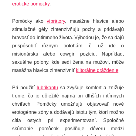
eroticke pomocky
.
Pomôcky ako
vibrátory
, masážne hlavice alebo
stimulačné gély zintenzívňujú pocity a pridávajú
hravosť do intímneho života. Výhodou je, že sa dajú
prispôsobiť rôznym polohám, či už ide o
misionársku alebo cowgirl pozíciu. Napríklad,
sexuálne polohy, kde sedí žena na mužovi, môže
masážna hlavica zintenzívniť
klitorálne dráždenie
.
Pri použití
lubrikantu
sa zvyšuje komfort a znižuje
trenie, čo je dôležité najmä pri dlhších intímnych
chvíľach. Pomôcky umožňujú objavovať nové
erotogénne zóny a dodávajú istotu tým, ktorí možno
cítia ostych pri experimentovaní. Spoločné
skúmanie pomôcok posilňuje dôveru medzi