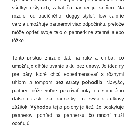
všetkých štyroch, zatiaľ čo partner je za ňou. Na
rozdiel od tradičného “doggy style”, low calorie
verzia umožňuje partnerovi viac odpočinku, pretože
môže oprieť svoje telo o partnerkine stehná alebo
lôžko.
Tento prístup znižuje tlak na ruky a chrbát, čo
umožňuje dlhšie trvanie aktu bez únavy. Je ideálny
pre páry, ktoré chcú experimentovať s rôznymi
uhlami a tempom
bez straty pohodlia
. Navyše,
partner môže voľne používať ruky na stimuláciu
ďalších častí tela partnerky, čo zvyšuje celkový
zážitok.
Výhodou
tejto polohy je tiež, že poskytuje
partnerovi pohľad na partnerku, čo mnohí muži
oceňujú.