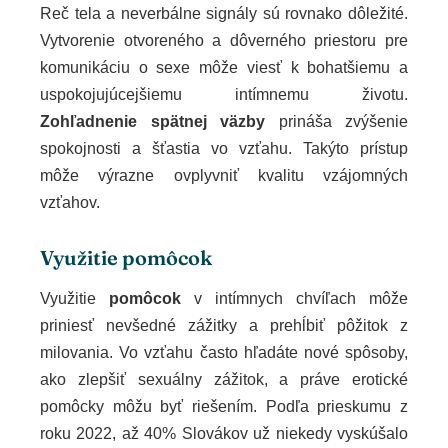
Reč tela a neverbálne signály sú rovnako dôležité.
Vytvorenie otvoreného a dôverného priestoru pre
komunikáciu o sexe môže viesť k bohatšiemu a
uspokojujúcejšiemu intímnemu životu.
Zohľadnenie spätnej väzby
prináša zvýšenie
spokojnosti a šťastia vo vzťahu. Takýto prístup
môže výrazne ovplyvniť kvalitu vzájomných
vzťahov.
Využitie pomôcok
Využitie
pomôcok
v intímnych chvíľach môže
priniesť nevšedné zážitky a prehĺbiť pôžitok z
milovania. Vo vzťahu často hľadáte nové spôsoby,
ako zlepšiť sexuálny zážitok, a práve erotické
pomôcky môžu byť riešením. Podľa prieskumu z
roku 2022, až 40% Slovákov už niekedy vyskúšalo