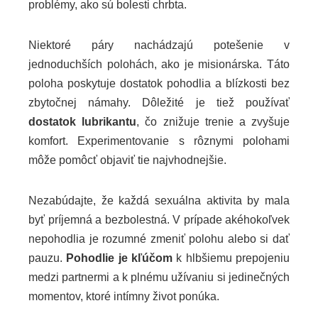
problémy, ako sú bolesti chrbta.
Niektoré páry nachádzajú potešenie v
jednoduchších polohách, ako je misionárska. Táto
poloha poskytuje dostatok pohodlia a blízkosti bez
zbytočnej námahy. Dôležité je tiež používať
dostatok lubrikantu
, čo znižuje trenie a zvyšuje
komfort. Experimentovanie s rôznymi polohami
môže pomôcť objaviť tie najvhodnejšie.
Nezabúdajte, že každá sexuálna aktivita by mala
byť príjemná a bezbolestná. V prípade akéhokoľvek
nepohodlia je rozumné zmeniť polohu alebo si dať
pauzu.
Pohodlie je kľúčom
k hlbšiemu prepojeniu
medzi partnermi a k plnému užívaniu si jedinečných
momentov, ktoré intímny život ponúka.