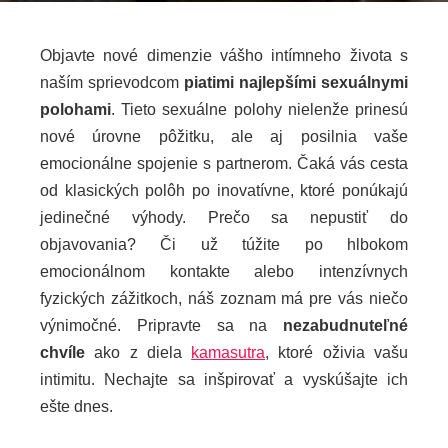
Objavte nové dimenzie vášho intímneho života s
naším sprievodcom
piatimi najlepšími sexuálnymi
ebook
polohami
. Tieto sexuálne polohy nielenže prinesú
nové úrovne pôžitku, ale aj posilnia vaše
ter
emocionálne spojenie s partnerom. Čaká vás cesta
od klasických polôh po inovatívne, ktoré ponúkajú
edIn
jedinečné výhody. Prečo sa nepustiť do
objavovania? Či už túžite po hlbokom
erest
emocionálnom kontakte alebo intenzívnych
fyzických zážitkoch, náš zoznam má pre vás niečo
mbleupon
výnimočné. Pripravte sa na
nezabudnuteľné
chvíle
ako z diela
kamasutra
, ktoré oživia vašu
l
intimitu. Nechajte sa inšpirovať a vyskúšajte ich
ešte dnes.