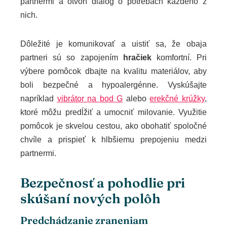
partnermi a otvorí dialóg o potrebách každého z
nich.
Dôležité je komunikovať a uistiť sa, že obaja
partneri sú so zapojením
hračiek
komfortní. Pri
výbere pomôcok dbajte na kvalitu materiálov, aby
boli bezpečné a hypoalergénne. Vyskúšajte
napríklad
vibrátor na bod G
alebo
erekčné krúžky
,
ktoré môžu predĺžiť a umocniť milovanie. Využitie
pomôcok je skvelou cestou, ako obohatiť spoločné
chvíle a prispieť k hlbšiemu prepojeniu medzi
partnermi.
Bezpečnosť a pohodlie pri
skúšaní nových polôh
Predchádzanie zraneniam