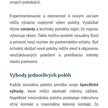
svojich potrebách.
Experimentovanie a otvorenosť k novým veciam
môžu výrazne ovplyvniť výber polohy. Vyskúšať
rôzne
varianty
a techniky pomáha nájsť, čo najviac
vyhovuje obom. Takto možno posilniť sexuálny život
a priniesť nový rozmer do partnerského vzťahu. Byť
ochotný skúšať nové polohy môže viesť k objaveniu
neočakávaných potešení a prehĺbeniu intimity
medzi partnermi.
Výhody jednotlivých polôh
Každá sexuálna poloha prináša svoje
špecifické
výhody
, ktoré môžu obohatiť intímny zážitok.
Napríklad misionárska poloha poskytuje intenzívny
očný kontakt a maximálny telesný kontakt, čo