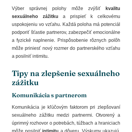
Výber správnej polohy môže zvýšiť
kvalitu
sexuálneho zážitku
a prispieť k celkovému
uspokojeniu vo vzťahu. Každá poloha má potenciál
podporiť šťastie partnerov, zabezpečiť emocionálne
a fyzické naplnenie. Prispôsobenie rôznych polôh
môže priniesť nový rozmer do partnerského vzťahu
a posilniť intimitu.
Tipy na zlepšenie sexuálneho
zážitku
Komunikácia s partnerom
Komunikácia je kľúčovým faktorom pri zlepšovaní
sexuálneho zážitku medzi partnermi. Otvorený a
úprimný rozhovor o potrebách, túžbach a hraniciach
môže posilniť
intimitu
a dôveru. Výskumy ukazujú,