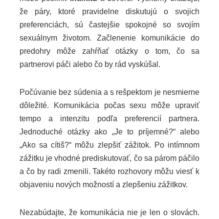
že páry, ktoré pravidelne diskutujú o svojich
preferenciách, sú častejšie spokojné so svojím
sexuálnym životom. Začlenenie komunikácie do
predohry môže zahŕňať otázky o tom, čo sa
partnerovi páči alebo čo by rád vyskúšal.
Počúvanie bez súdenia a s rešpektom je nesmierne
dôležité. Komunikácia počas sexu môže upraviť
tempo a intenzitu podľa preferencií partnera.
Jednoduché otázky ako „Je to príjemné?“ alebo
„Ako sa cítiš?“ môžu zlepšiť zážitok. Po intímnom
zážitku je vhodné prediskutovať, čo sa párom páčilo
a čo by radi zmenili. Takéto rozhovory môžu viesť k
objaveniu nových možností a zlepšeniu zážitkov.
Nezabúdajte, že komunikácia nie je len o slovách.