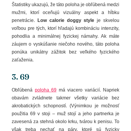
Štatistiky ukazujú, že táto poloha je obľúbená medzi
mužmi, ktorí oceňujú vizuálny aspekt a hĺbku
penetrácie.
Low calorie doggy style
je skvelou
voľbou pre tých, ktorí hľadajú kombináciu intenzity,
pohodlia a minimálnej fyzickej námahy. Ak máte
záujem o vyskúšanie niečoho nového, táto poloha
ponúka unikátny zážitok bez veľkého fyzického
zaťaženia.
3. 69
Obľúbená
poloha 69
má viacero variácií. Napriek
obavám zvládnete takmer všetky variácie bez
akrobatických schopností. (Výnimkou je možnosť
použitia 69 v stoji – muž stojí a jeho partnerka je
zavesená za stehná okolo krku, tvárou k penisu. To
však treba nechať na páry, ktoré sú fyzicky