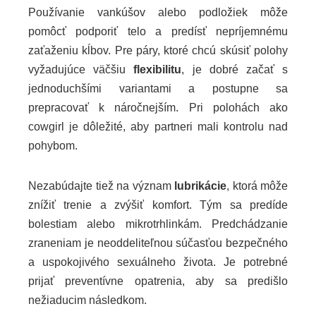
Používanie vankúšov alebo podložiek môže
pomôcť podporiť telo a predísť nepríjemnému
zaťaženiu kĺbov. Pre páry, ktoré chcú skúsiť polohy
vyžadujúce väčšiu
flexibilitu
, je dobré začať s
jednoduchšími variantami a postupne sa
prepracovať k náročnejším. Pri polohách ako
cowgirl je dôležité, aby partneri mali kontrolu nad
pohybom.
Nezabúdajte tiež na význam
lubrikácie
, ktorá môže
znížiť trenie a zvýšiť komfort. Tým sa predíde
bolestiam alebo mikrotrhlinkám. Predchádzanie
zraneniam je neoddeliteľnou súčasťou bezpečného
a uspokojivého sexuálneho života. Je potrebné
prijať preventívne opatrenia, aby sa predišlo
nežiaducim následkom.