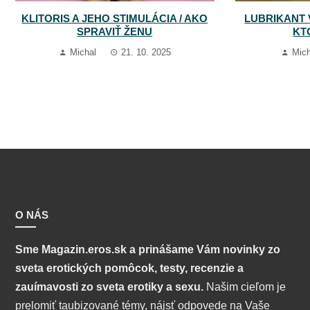
KLITORIS A JEHO STIMULÁCIA / AKO
LUBRIKANT 
SPRAVIŤ ŽENU
KT
Michal
21. 10. 2025
Mich
O NÁS
Sme Magazin.eros.sk
a prinášame Vám novinky zo
sveta erotických pomôcok, testy, recenzie a
zauímavosti zo sveta erotiky a sexu.
Našim cieľom je
prelomiť taubizované témy, nájsť odpovede na Vaše