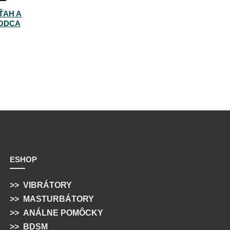
ŤAH A
VODCA
ESHOP
>>
VIBRÁTORY
>>
MASTURBÁTORY
>>
ANÁLNE POMÔCKY
>>
BDSM