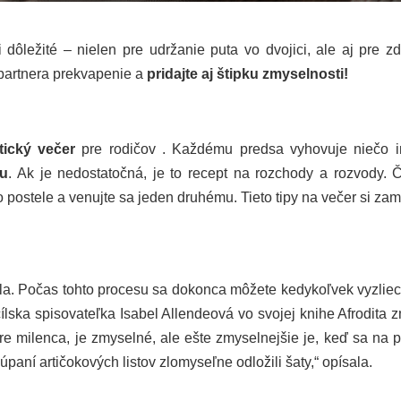
dôležité – nielen pre udržanie puta vo dvojici, ale aj pre zd
 partnera prekvapenie a
pridajte aj štipku zmyselnosti!
tický večer
pre rodičov . Každému predsa vyhovuje niečo i
ku
. Ak je nedostatočná, je to recept na rozchody a rozvody. 
 postele a venujte sa jeden druhému. Tieto tipy na večer si zami
dla. Počas tohto procesu sa dokonca môžete kedykoľvek vyzliecť
ska spisovateľka Isabel Allendeová vo svojej knihe Afrodita z
pre milenca, je zmyselné, ale ešte zmyselnejšie je, keď sa na p
 lúpaní artičokových listov zlomyseľne odložili šaty,“ opísala.