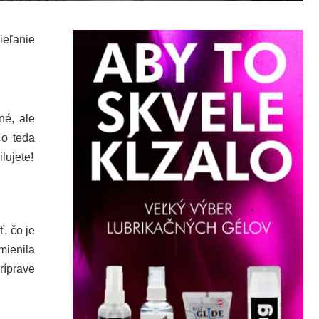
ieľanie
né, ale
Čo teda
lujete!
, čo je
mienila
ríprave