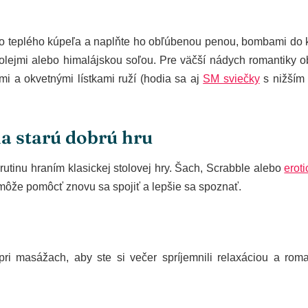
 teplého kúpeľa a naplňte ho obľúbenou penou, bombami do 
olejmi alebo himalájskou soľou. Pre väčší nádych romantiky o
mi a okvetnými lístkami ruží (hodia sa aj
SM sviečky
s nižším
na starú dobrú hru
rutinu hraním klasickej stolovej hry. Šach, Scrabble alebo
erot
ôže pomôcť znovu sa spojiť a lepšie sa spoznať.
i masážach, aby ste si večer spríjemnili relaxáciou a roma