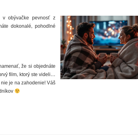
i v obývačke pevnosť z
 máte dokonalé, pohodlné
znamenať, že si objednáte
prvý film, ktorý ste videli…
 nie je na zahodenie! Váš
adníkov