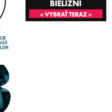
CIE
 VÁŠ
ILOM