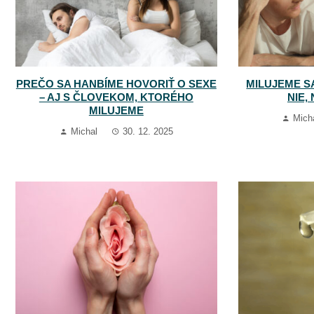
PREČO SA HANBÍME HOVORIŤ O SEXE
MILUJEME S
– AJ S ČLOVEKOM, KTORÉHO
NIE, 
MILUJEME
Mich
Michal
30. 12. 2025