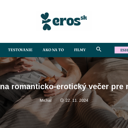
Search
TESTOVANIE
AKO NA TO
FILMY
ES
for:
Search Button
na romanticko-erotický večer pre 
Michal
22. 11. 2024