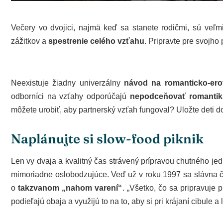
Večery vo dvojici, najmä keď sa stanete rodičmi, sú veľmi 
zážitkov a
spestrenie celého vzťahu
. Pripravte pre svojho
ook
Neexistuje žiadny univerzálny
návod na romanticko-ero
odborníci na vzťahy odporúčajú
nepodceňovať romanti
In
môžete urobiť, aby partnerský vzťah fungoval? Uložte deti do
est
Naplánujte si slow-food piknik
leupon
Len vy dvaja a kvalitný čas strávený prípravou chutného je
mimoriadne oslobodzujúce. Veď už v roku 1997 sa slávna číl
o
takzvanom „nahom varení“
. „Všetko, čo sa pripravuje 
podieľajú obaja a využijú to na to, aby si pri krájaní cibule a