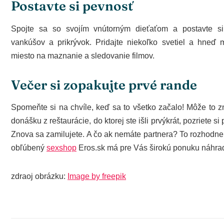
Postavte si pevnosť
Spojte sa so svojím vnútorným dieťaťom a postavte s
vankúšov a prikrývok. Pridajte niekoľko svetiel a hneď
miesto na maznanie a sledovanie filmov.
Večer si zopakujte prvé rande
Spomeňte si na chvíle, keď sa to všetko začalo! Môže to 
donášku z reštaurácie, do ktorej ste išli prvýkrát, pozriete si 
Znova sa zamilujete. A čo ak nemáte partnera? To rozhodne
obľúbený
sexshop
Eros.sk má pre Vás širokú ponuku náhr
zdraoj obrázku:
Image by freepik