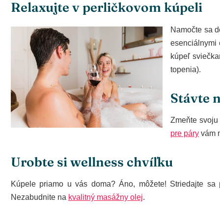
Relaxujte v perličkovom kúpeli
Namočte sa do
esenciálnymi 
kúpeľ sviečka
topenia).
Stávte 
Zmeňte svoju 
pre páry
vám m
Urobte si wellness chvíľku
Kúpele priamo u vás doma? Áno, môžete! Striedajte sa pr
Nezabudnite na
kvalitný masážny olej
.