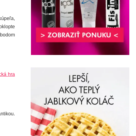
kúpeľa,
bklopte
 bodom
ická hra
ntikou.