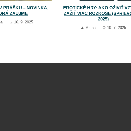
V PRÁŠKU – NOVINKA,
EROTICKÉ HRY: AKO OŽIVIŤ VZ
ORÁ ZAUJME
ZAŽIŤ VIAC ROZKOŠE (SPRIE
2025)
al
16. 9. 2025
Michal
10. 7. 2025