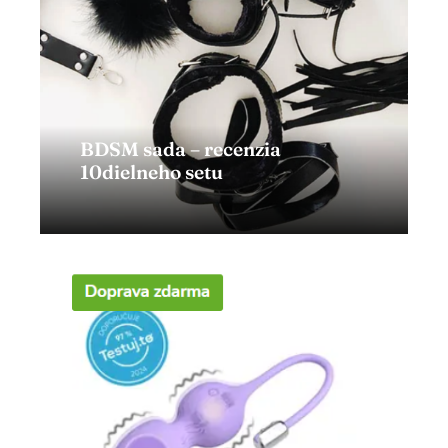
BDSM sada – recenzia
10dielneho setu
Zobraziť článok