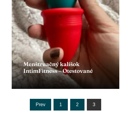
Menštruačný kalíšok
IntimFitness – Otestované
Zobraziť článok
Stránkovanie
Prev
1
2
3
príspevkov