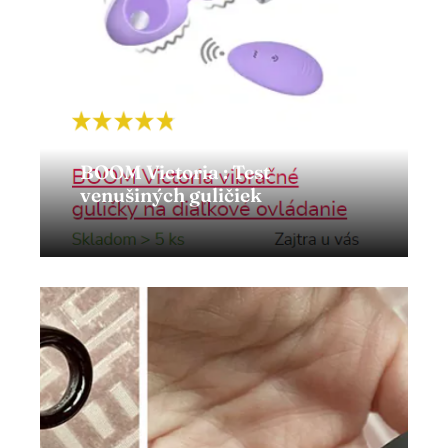
BOOM Victoria : Test
venušiných guličiek
Zobraziť článok